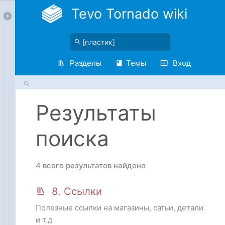
Tevo Tornado wiki
Разделы
Темы
Вход
Результаты
поиска
4 всего результатов найдено
8. Ссылки
Полезные ссылки на магазины, сатьи, детали
и т.д